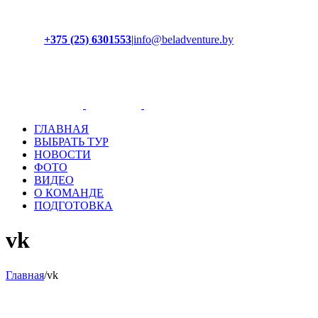
+375 (25) 6301553
|
info@beladventure.by
Facebook
Instagram
YouTube
ВКонтакте
ГЛАВНАЯ
ВЫБРАТЬ ТУР
НОВОСТИ
ФОТО
ВИДЕО
О КОМАНДЕ
ПОДГОТОВКА
vk
Главная
/
vk