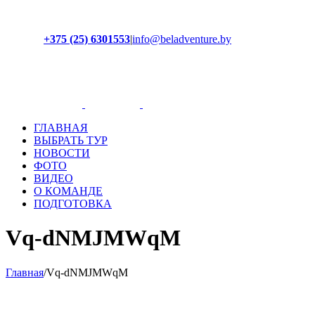
+375 (25) 6301553
|
info@beladventure.by
Facebook
Instagram
YouTube
ВКонтакте
ГЛАВНАЯ
ВЫБРАТЬ ТУР
НОВОСТИ
ФОТО
ВИДЕО
О КОМАНДЕ
ПОДГОТОВКА
Vq-dNMJMWqM
Главная
/
Vq-dNMJMWqM