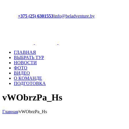
+375 (25) 6301553
|
info@beladventure.by
Facebook
Instagram
YouTube
ВКонтакте
ГЛАВНАЯ
ВЫБРАТЬ ТУР
НОВОСТИ
ФОТО
ВИДЕО
О КОМАНДЕ
ПОДГОТОВКА
vWObrzPa_Hs
Главная
/
vWObrzPa_Hs