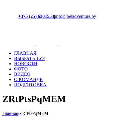
+375 (25) 6301553
|
info@beladventure.by
Facebook
Instagram
YouTube
ВКонтакте
ГЛАВНАЯ
ВЫБРАТЬ ТУР
НОВОСТИ
ФОТО
ВИДЕО
О КОМАНДЕ
ПОДГОТОВКА
ZRtPtsPqMEM
Главная
/
ZRtPtsPqMEM