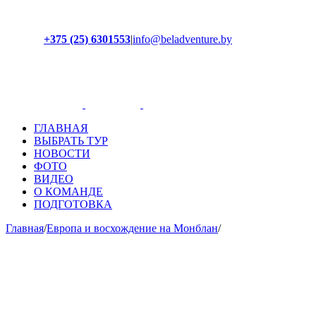
+375 (25) 6301553
|
info@beladventure.by
Facebook
Instagram
YouTube
ВКонтакте
ГЛАВНАЯ
ВЫБРАТЬ ТУР
НОВОСТИ
ФОТО
ВИДЕО
О КОМАНДЕ
ПОДГОТОВКА
Главная
/
Европа и восхождение на Монблан
/