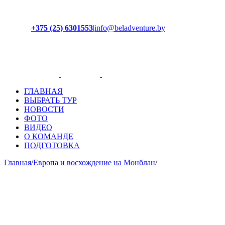
+375 (25) 6301553
|
info@beladventure.by
Facebook
Instagram
YouTube
ВКонтакте
ГЛАВНАЯ
ВЫБРАТЬ ТУР
НОВОСТИ
ФОТО
ВИДЕО
О КОМАНДЕ
ПОДГОТОВКА
Главная
/
Европа и восхождение на Монблан
/