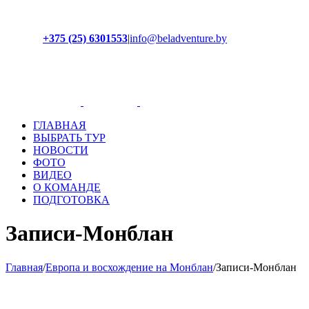
+375 (25) 6301553
|
info@beladventure.by
Facebook
Instagram
YouTube
ВКонтакте
ГЛАВНАЯ
ВЫБРАТЬ ТУР
НОВОСТИ
ФОТО
ВИДЕО
О КОМАНДЕ
ПОДГОТОВКА
Записи-Монблан
Главная
/
Европа и восхождение на Монблан
/
Записи-Монблан