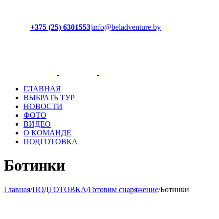
+375 (25) 6301553
|
info@beladventure.by
Facebook
Instagram
YouTube
ВКонтакте
ГЛАВНАЯ
ВЫБРАТЬ ТУР
НОВОСТИ
ФОТО
ВИДЕО
О КОМАНДЕ
ПОДГОТОВКА
Ботинки
Главная
/
ПОДГОТОВКА
/
Готовим снаряжение
/
Ботинки