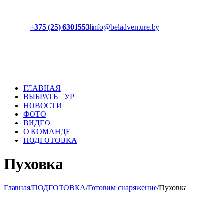
+375 (25) 6301553
|
info@beladventure.by
Facebook
Instagram
YouTube
ВКонтакте
ГЛАВНАЯ
ВЫБРАТЬ ТУР
НОВОСТИ
ФОТО
ВИДЕО
О КОМАНДЕ
ПОДГОТОВКА
Пуховка
Главная
/
ПОДГОТОВКА
/
Готовим снаряжение
/
Пуховка