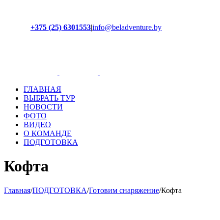
+375 (25) 6301553
|
info@beladventure.by
Facebook
Instagram
YouTube
ВКонтакте
ГЛАВНАЯ
ВЫБРАТЬ ТУР
НОВОСТИ
ФОТО
ВИДЕО
О КОМАНДЕ
ПОДГОТОВКА
Кофта
Главная
/
ПОДГОТОВКА
/
Готовим снаряжение
/
Кофта