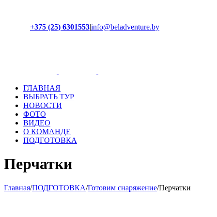
+375 (25) 6301553
|
info@beladventure.by
Facebook
Instagram
YouTube
ВКонтакте
ГЛАВНАЯ
ВЫБРАТЬ ТУР
НОВОСТИ
ФОТО
ВИДЕО
О КОМАНДЕ
ПОДГОТОВКА
Перчатки
Главная
/
ПОДГОТОВКА
/
Готовим снаряжение
/
Перчатки