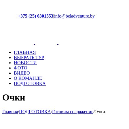
+375 (25) 6301553
|
info@beladventure.by
Facebook
Instagram
YouTube
ВКонтакте
ГЛАВНАЯ
ВЫБРАТЬ ТУР
НОВОСТИ
ФОТО
ВИДЕО
О КОМАНДЕ
ПОДГОТОВКА
Очки
Главная
/
ПОДГОТОВКА
/
Готовим снаряжение
/
Очки