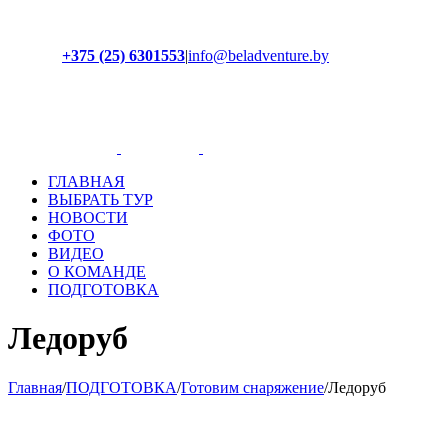
+375 (25) 6301553
|
info@beladventure.by
Facebook
Instagram
YouTube
ВКонтакте
ГЛАВНАЯ
ВЫБРАТЬ ТУР
НОВОСТИ
ФОТО
ВИДЕО
О КОМАНДЕ
ПОДГОТОВКА
Ледоруб
Главная
/
ПОДГОТОВКА
/
Готовим снаряжение
/
Ледоруб