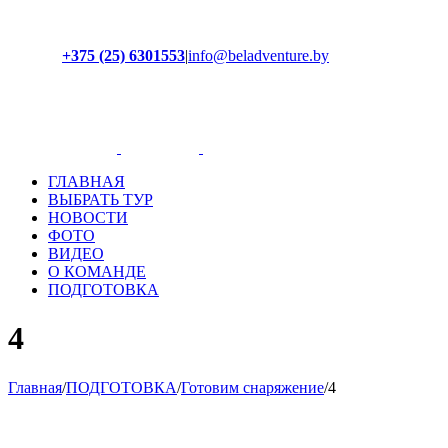
+375 (25) 6301553
|
info@beladventure.by
Facebook
Instagram
YouTube
ВКонтакте
ГЛАВНАЯ
ВЫБРАТЬ ТУР
НОВОСТИ
ФОТО
ВИДЕО
О КОМАНДЕ
ПОДГОТОВКА
4
Главная
/
ПОДГОТОВКА
/
Готовим снаряжение
/
4