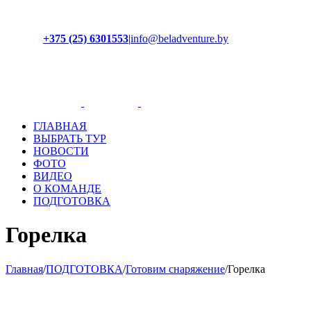
+375 (25) 6301553
|
info@beladventure.by
Facebook
Instagram
YouTube
ВКонтакте
ГЛАВНАЯ
ВЫБРАТЬ ТУР
НОВОСТИ
ФОТО
ВИДЕО
О КОМАНДЕ
ПОДГОТОВКА
Горелка
Главная
/
ПОДГОТОВКА
/
Готовим снаряжение
/
Горелка