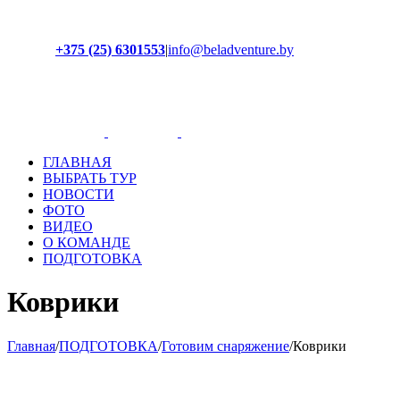
+375 (25) 6301553
|
info@beladventure.by
Facebook
Instagram
YouTube
ВКонтакте
ГЛАВНАЯ
ВЫБРАТЬ ТУР
НОВОСТИ
ФОТО
ВИДЕО
О КОМАНДЕ
ПОДГОТОВКА
Коврики
Главная
/
ПОДГОТОВКА
/
Готовим снаряжение
/
Коврики