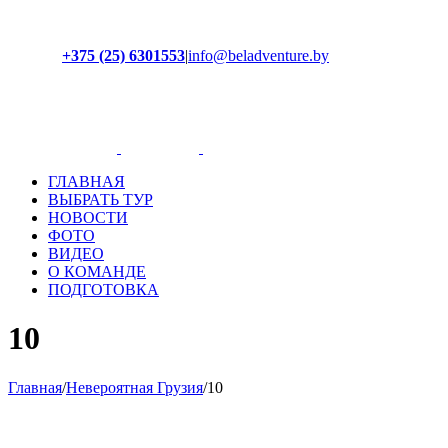
+375 (25) 6301553
|
info@beladventure.by
Facebook
Instagram
YouTube
ВКонтакте
ГЛАВНАЯ
ВЫБРАТЬ ТУР
НОВОСТИ
ФОТО
ВИДЕО
О КОМАНДЕ
ПОДГОТОВКА
10
Главная
/
Невероятная Грузия
/
10