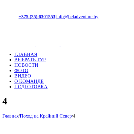
+375 (25) 6301553
|
info@beladventure.by
Facebook
Instagram
YouTube
ВКонтакте
ГЛАВНАЯ
ВЫБРАТЬ ТУР
НОВОСТИ
ФОТО
ВИДЕО
О КОМАНДЕ
ПОДГОТОВКА
4
Главная
/
Поход на Крайний Север
/
4