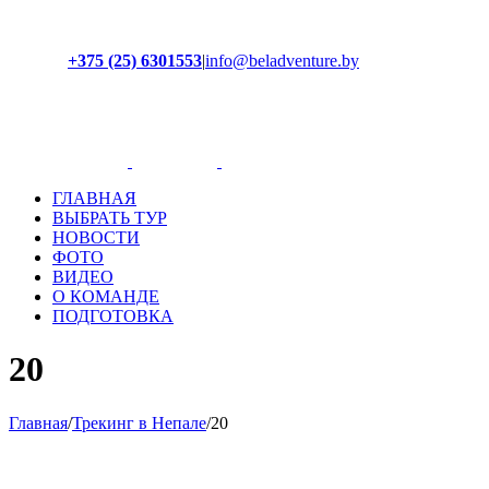
+375 (25) 6301553
|
info@beladventure.by
Facebook
Instagram
YouTube
ВКонтакте
ГЛАВНАЯ
ВЫБРАТЬ ТУР
НОВОСТИ
ФОТО
ВИДЕО
О КОМАНДЕ
ПОДГОТОВКА
20
Главная
/
Трекинг в Непале
/
20