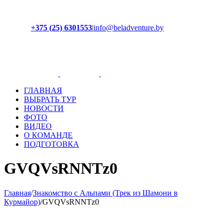
+375 (25) 6301553
|
info@beladventure.by
Facebook
Instagram
YouTube
ВКонтакте
ГЛАВНАЯ
ВЫБРАТЬ ТУР
НОВОСТИ
ФОТО
ВИДЕО
О КОМАНДЕ
ПОДГОТОВКА
GVQVsRNNTz0
Главная
/
Знакомство с Альпами (Трек из Шамони в
Курмайор)
/
GVQVsRNNTz0