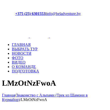
+375 (25) 6301553
|
info@beladventure.by
Facebook
Instagram
YouTube
ВКонтакте
ГЛАВНАЯ
ВЫБРАТЬ ТУР
НОВОСТИ
ФОТО
ВИДЕО
О КОМАНДЕ
ПОДГОТОВКА
LMzOtNzFwoA
Главная
/
Знакомство с Альпами (Трек из Шамони в
Курмайор)
/
LMzOtNzFwoA