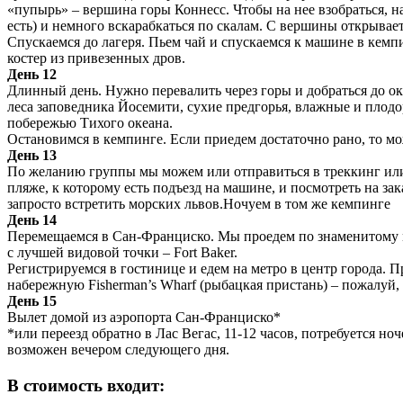
«пупырь» – вершина горы Коннесс. Чтобы на нее взобраться, н
есть) и немного вскарабкаться по скалам. С вершины открывае
Спускаемся до лагеря. Пьем чай и спускаемся к машине в кемп
костер из привезенных дров.
День 12
Длинный день. Нужно перевалить через горы и добраться до оке
леса заповедника Йосемити, сухие предгорья, влажные и пло
побережью Тихого океана.
Остановимся в кемпинге. Если приедем достаточно рано, то мо
День 13
По желанию группы мы можем или отправиться в треккинг или
пляже, к которому есть подъезд на машине, и посмотреть на зак
запросто встретить морских львов.Ночуем в том же кемпинге
День 14
Перемещаемся в Сан-Франциско. Мы проедем по знаменитому 
с лучшей видовой точки – Fort Baker.
Регистрируемся в гостинице и едем на метро в центр города. 
набережную Fisherman’s Wharf (рыбацкая пристань) – пожалу
День 15
Вылет домой из аэропорта Сан-Франциско*
*или переезд обратно в Лас Вегас, 11-12 часов, потребуется но
возможен вечером следующего дня.
В стоимость входит: