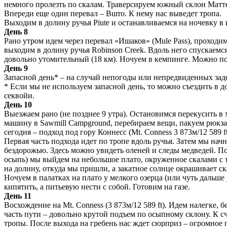
немного пролезть по скалам. Траверсируем южный склон Матт
Впереди еще один перевал – Burro. К нему нас выведет тропа.
Выходим в долину ручья Piute и останавливаемся на ночевку в в
День 8
Рано утром идем через перевал «Ишаков» (Mule Pass), проходи
выходим в долину ручья Robinson Creek. Вдоль него спускаемс
довольно утомительный (18 км). Ночуем в кемпинге. Можно по
День 9
Запасной день* – на случай непогоды или непредвиденных зад
* Если мы не используем запасной день, то можно съездить в 
секвойи.
День 10
Выезжаем рано (не позднее 9 утра). Остановимся перекусить в 
машину в Sawmill Campground, перебираем вещи, пакуем рюкза
сегодня – подход под гору Коннесс (Mt. Conness 3 873м/12 589 ft
Первая часть подхода идет по тропе вдоль ручья. Затем мы нач
бездорожью. Здесь можно увидеть оленей и следы медведей. По
осыпь) мы выйдем на небольшое плато, окруженное скалами с т
на долину, откуда мы пришли, а закатное солнце окрашивает с
Ночуем в палатках на плато у мелкого озерца (или чуть дальше
кипятить, а питьевую нести с собой. Готовим на газе.
День 11
Восхождение на Mt. Conness (3 873м/12 589 ft). Идем налегке, б
часть пути – довольно крутой подъем по осыпному склону. К с
тропы. После выхода на гребень нас ждет сюрприз – огромное 