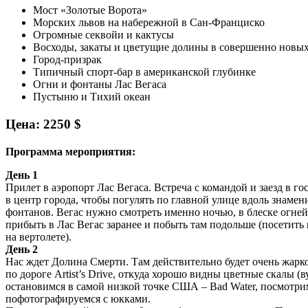
Мост «Золотые Ворота»
Морских львов на набережной в Сан-Франциско
Огромные секвойи и кактусы
Восходы, закаты и цветущие долины в совершенно новых
Город-призрак
Типичный спорт-бар в американской глубинке
Огни и фонтаны Лас Вегаса
Пустыню и Тихий океан
Цена: 2250 $
Программа мероприятия:
День 1
Прилет в аэропорт Лас Вегаса. Встреча с командой и заезд в 
в центр города, чтобы погулять по главной улице вдоль знаме
фонтанов. Вегас нужно смотреть именно ночью, в блеске огне
прибыть в Лас Вегас заранее и побыть там подольше (посетить
на вертолете).
День 2
Нас ждет Долина Смерти. Там действительно будет очень жарк
по дороге Artist’s Drive, откуда хорошо видны цветные скалы (
остановимся в самой низкой точке США – Bad Water, посмотри
пофотографируемся с юкками.