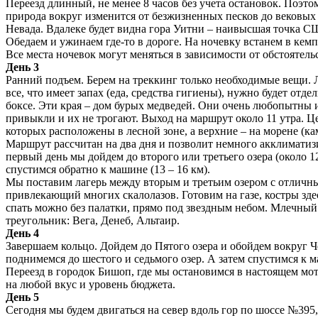
Переезд длинный, не менее 8 часов без учета остановок. Поэто
природа вокруг изменится от безжизненных песков до вековых 
Невада. Вдалеке будет видна гора Уитни – наивысшая точка СШ
Обедаем и ужинаем где-то в дороге. На ночевку встанем в кемп
Все места ночевок могут меняться в зависимости от обстоятель
День 3
Ранний подъем. Берем на треккинг только необходимые вещи.
все, что имеет запах (еда, средства гигиены), нужно будет отд
боксе. Эти края – дом бурых медведей. Они очень любопытны
привыкли и их не трогают. Выход на маршрут около 11 утра. Ц
которых расположены в лесной зоне, а верхние – на морене (к
Маршрут рассчитан на два дня и позволит немного акклиматиз
первый день мы дойдем до второго или третьего озера (около 1
спустимся обратно к машине (13 – 16 км).
Мы поставим лагерь между вторым и третьим озером с отличны
привлекающий многих скалолазов. Готовим на газе, костры здес
спать можно без палатки, прямо под звездным небом. Млечный 
треугольник: Вега, Денеб, Альтаир.
День 4
Завершаем кольцо. Дойдем до Пятого озера и обойдем вокруг Ч
поднимемся до шестого и седьмого озер. А затем спустимся к 
Переезд в городок Бишоп, где мы остановимся в настоящем мот
на любой вкус и уровень бюджета.
День 5
Сегодня мы будем двигаться на север вдоль гор по шоссе №395,