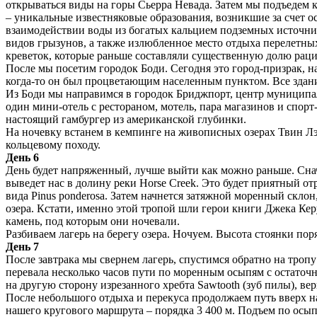
открываться виды на горы Сьерра Невада. Затем мы подъедем к
– уникальные известняковые образования, возникшие за счет о
взаимодействии воды из богатых кальцием подземных источник
видов грызунов, а также излюбленное место отдыха перелетных
креветок, которые раньше составляли существенную долю рац
После мы посетим городок Боди. Сегодня это город-призрак, 
когда-то он был процветающим населенным пунктом. Все здания
Из Боди мы направимся в городок Бриджпорт, центр муниципа
один мини-отель с рестораном, мотель, пара магазинов и спорт
настоящий гамбургер из американской глубинки.
На ночевку встанем в кемпинге на живописных озерах Твин Лэй
кольцевому походу.
День 6
День будет напряженный, лучше выйти как можно раньше. Снач
выведет нас в долину реки Horse Creek. Это будет приятный от
вида Pinus ponderosa. Затем начнется затяжной моренный скло
озера. Кстати, именно этой тропой шли герои книги Джека Ке
камень, под которым они ночевали.
Разбиваем лагерь на берегу озера. Ночуем. Высота стоянки поря
День 7
После завтрака мы свернем лагерь, спустимся обратно на тропу
перевала несколько часов пути по моренным осыпям с остаточ
на другую сторону изрезанного хребта Sawtooth (зуб пилы), вер
После небольшого отдыха и перекуса продолжаем путь вверх н
нашего кругового маршрута – порядка 3 400 м. Подъем по осып