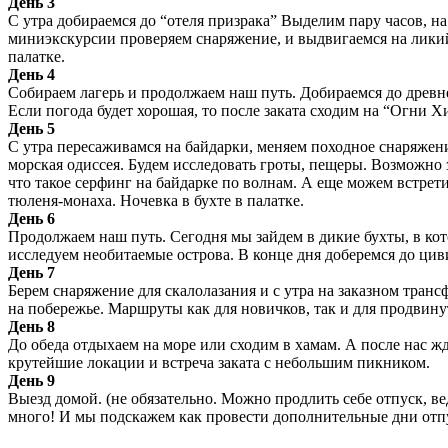
День 3
С утра добираемся до “отеля призрака” Выделим пару часов, на 
миниэкскурсии проверяем снаряжение, и выдвигаемся на ликий
палатке.
День 4
Собираем лагерь и продолжаем наш путь. Добираемся до древне
Если погода будет хорошая, то после заката сходим на “Огни 
День 5
С утра пересаживамся на байдарки, меняем походное снаряжени
морская одиссея. Будем исследовать гроты, пещеры. Возможно
что такое серфинг на байдарке по волнам. А еще можем встрет
тюленя-монаха. Ночевка в бухте в палатке.
День 6
Продолжаем наш путь. Сегодня мы зайдем в дикие бухты, в кот
исследуем необитаемые острова. В конце дня доберемся до цив
День 7
Берем снаряжение для скалолазания и с утра на заказном транс
на побережье. Маршруты как для новичков, так и для продвину
День 8
До обеда отдыхаем на море или сходим в хамам. А после нас ж
крутейшие локации и встреча заката с небольшим пикником.
День 9
Выезд домой. (не обязательно. Можно продлить себе отпуск, в
много! И мы подскажем как провести дополнительные дни отп