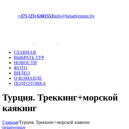
+375 (25) 6301553
|
info@beladventure.by
Facebook
Instagram
YouTube
ВКонтакте
ГЛАВНАЯ
ВЫБРАТЬ ТУР
НОВОСТИ
ФОТО
ВИДЕО
О КОМАНДЕ
ПОДГОТОВКА
Турция. Треккинг+морской
каякинг
Главная
/
Турция. Треккинг+морской каякинг
beladventure