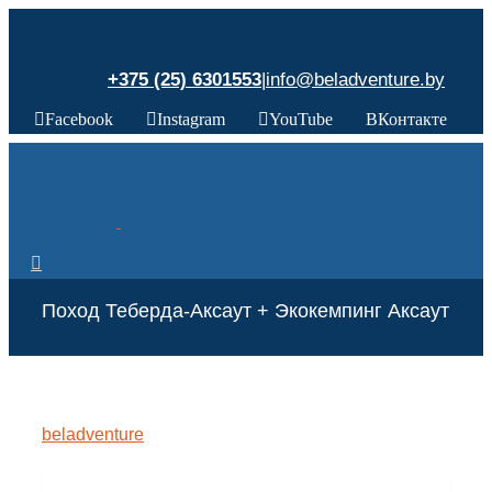
+375 (25) 6301553
|
info@beladventure.by
Facebook
Instagram
YouTube
ВКонтакте
Поход Теберда-Аксаут + Экокемпинг Аксаут
beladventure